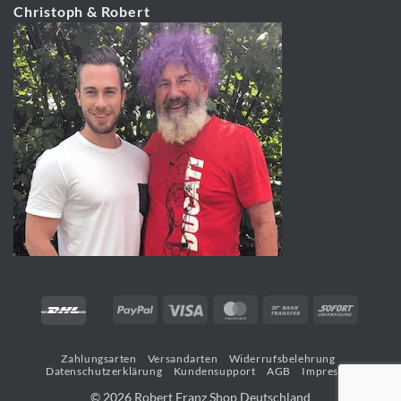
Christoph & Robert
PayPal
Visa
MasterCard
Bank
Sofort
Transfer
Zahlungsarten
Versandarten
Widerrufsbelehrung
Datenschutzerklärung
Kundensupport
AGB
Impressum
© 2026 Robert Franz Shop Deutschland