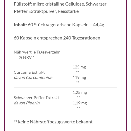
Füllstoff: mikrokristalline Cellulose, Schwarzer
Pfeffer Extraktpulver, Reisstärke
Inhalt:
60 Stück vegetarische Kapseln = 44,4g
60 Kapseln entsprechen 240 Tagesrationen
Nährwert je Tagesverzehr
% NRV *
125 mg
Curcuma Extrakt
**
davon Curcuminoide
119 mg
**
1,25 mg
Schwarzer Peffer Extrakt
**
davon Piperin
1,19 mg
**
** keine Nährstoffbezugswerte bekannt