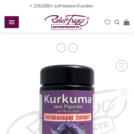
Zum
⭐️ 250.000+ zufriedene Kunden
Inhalt
springen
Auf die
Wunschliste