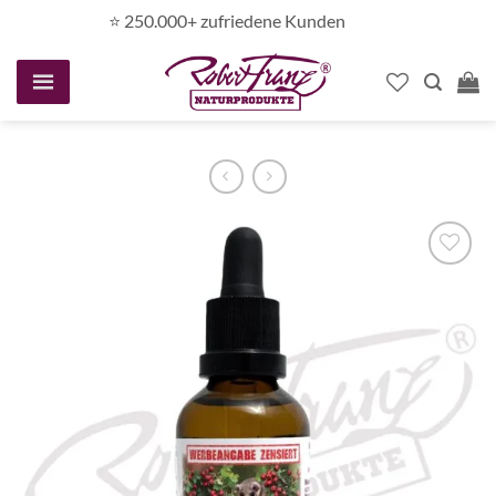
Zum
⭐️ 250.000+ zufriedene Kunden
Inhalt
springen
Auf die
Wunschliste