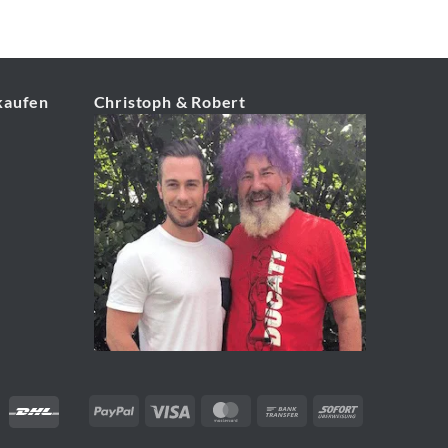
kaufen
Christoph & Robert
PayPal
Visa
MasterCard
Bank
Sofort
Transfer