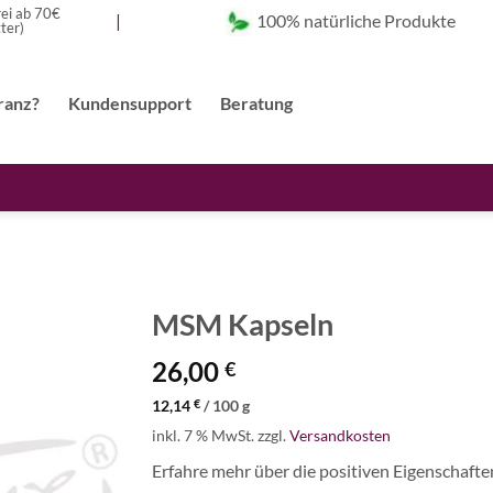
ei ab 70€
100% natürliche Produkte
|
ter)
ranz?
Kundensupport
Beratung
MSM Kapseln
26,00
€
Auf die
Wunschliste
12,14
€
/
100
g
inkl. 7 % MwSt.
zzgl.
Versandkosten
Erfahre mehr über die positiven Eigenschafte