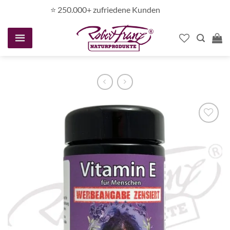
Zum
⭐️ 250.000+ zufriedene Kunden
Inhalt
springen
Auf die
Wunschliste