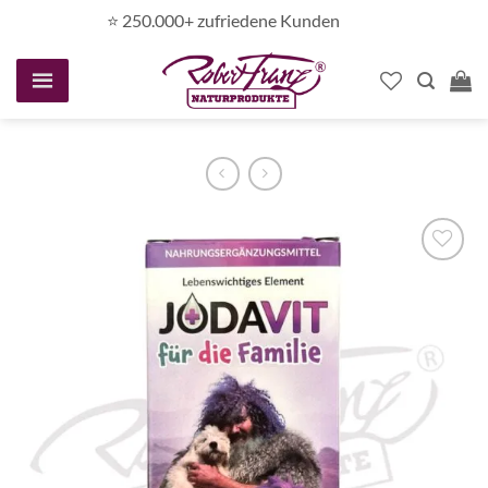
Zum
⭐️ 250.000+ zufriedene Kunden
Inhalt
springen
Auf die
Wunschliste