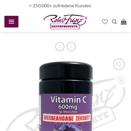
Zum
⭐️ 250.000+ zufriedene Kunden
Inhalt
springen
Auf die
Wunschliste