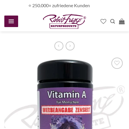
Zum
⭐️ 250.000+ zufriedene Kunden
Inhalt
springen
Auf die
Wunschliste