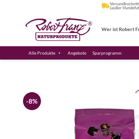
Zum
Versandkostenfr
(außer Hundefut
Inhalt
springen
Wer ist Robert F
Alle Produkte
Angebote
Sparprogramm
-8%