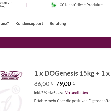
ei ab 70€
100% natürliche Produkte
|
ter)
ranz?
Kundensupport
Beratung
1 x DOGenesis 15kg + 1 
Ursprünglicher
Aktueller
86,00
79,00
€
€
Auf die
Wunschliste
Preis
Preis
inkl. 7 % MwSt.
zzgl.
Versandkosten
war:
ist:
86,00 €
79,00 €.
Erfahre mehr über die positiven Eigenschafte