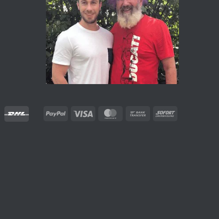
PayPal
Visa
MasterCard
Bank
Sofort
Transfer