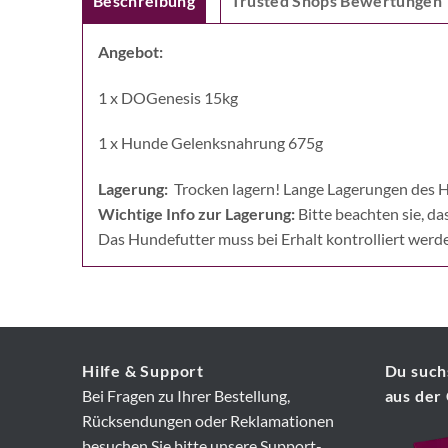
Beschreibung
Trusted Shops Bewertungen
Angebot:
1 x DOGenesis 15kg
1 x Hunde Gelenksnahrung 675g
Lagerung:
Trocken lagern! Lange Lagerungen des H
Wichtige Info zur Lagerung:
Bitte beachten sie, d
Das Hundefutter muss bei Erhalt kontrolliert werde
Hilfe & Support
Du suchs
Bei Fragen zu Ihrer Bestellung,
aus der
Rücksendungen oder Reklamationen
besuchen Sie bitte unsere Support-