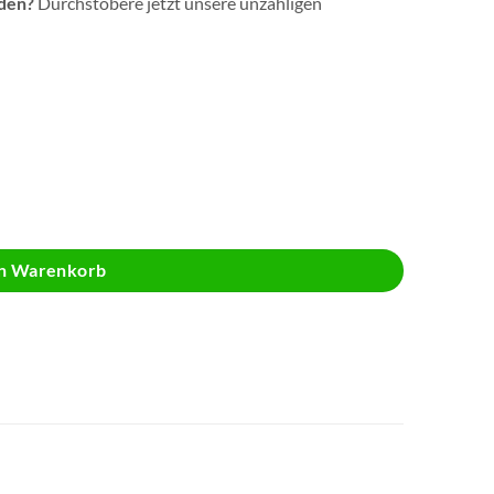
nden?
Durchstöbere jetzt unsere unzähligen
Menge
en Warenkorb