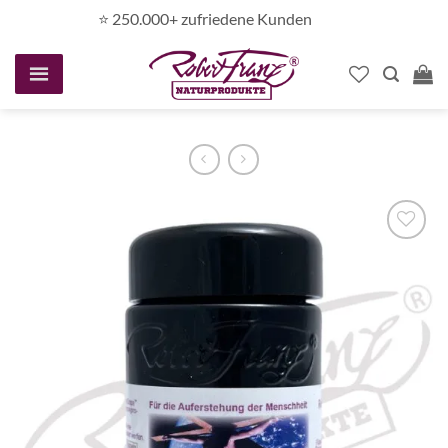
Zum
⭐️ 250.000+ zufriedene Kunden
Inhalt
springen
Auf die
Wunschliste