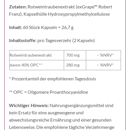
Zutaten:
Rotweintraubenextrakt (exGrape™ Robert
Franz), Kapselhülle Hydroxypropylmethylcellulose
Inhalt:
60 Stück Kapseln = 26,7 g
Inhaltsstoffe:
pro Tagesverzehr (2 Kapseln)
Rotweintraubenextrakt
700 mg
– %NRV*
davon 40% OPC**
280 mg
– %NRV*
* Prozentanteil der empfohlenen Tagesdosis
** OPC = Oligomere Proanthocyanidine
Wichtiger Hinweis:
Nahrungsergänzungsmittel sind
kein Ersatz für eine ausgewogene und
abwechslungsreiche Ernährung und einer gesunden
Lebensweise. Die empfohlene tägliche Verzehrmenge